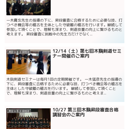
一木庸玄先生の指導の下に、昇段審査に合格するために必要な技、打
つべき機会等の稽古を主体とした守破離の稽古を行います。継続して
参加して頂くことで、理解も深まり、剣道技量の向上に繋がるものと
考えます。 昇段審査に挑戦中の先生方だけでなく...
12/14（土）第七回木鷄剣道セミ
講習会等 詳細情報
ナー開催のご案内
木鷄剣道セミナーは毎月1回の定期開催です。 一木猛彦先生の指導の
下に、昇段審査に合格するために必要な技、打つべき機会等の稽古を
主体とした守破離の稽古を行います。 継続して参加して頂くこと
で、理解も深まり、剣道技量の向上に繋がるものと考えま...
10/27 第三回木鷄昇段審査合格
講習会等 詳細情報
講習会のご案内