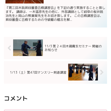
『第三回木鷄昇段審査合格講習会』を下記の通り実施することと致し
ます。 講師は、一木猛彦先生の他に、外部講師として岐阜の桜井鋭
治先生と岡山の熊瀬潔先生をお招き致します。 この合格講習会は、
昇段審査に合格するための守破離の稽古を解...
11/3 第２４回木鶏庸玄セミナー 開催の
お知らせ
1/13（土）第47回マンスリー剣道講習
コメント