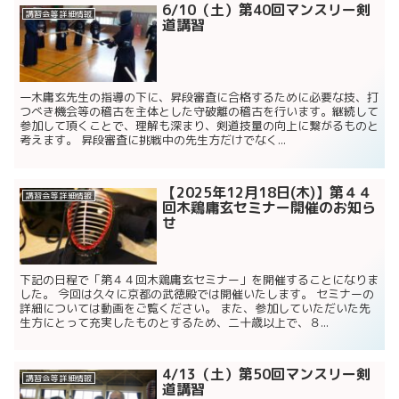
6/10（土）第40回マンスリー剣
講習会等 詳細情報
道講習
一木庸玄先生の指導の下に、昇段審査に合格するために必要な技、打
つべき機会等の稽古を主体とした守破離の稽古を行います。継続して
参加して頂くことで、理解も深まり、剣道技量の向上に繋がるものと
考えます。 昇段審査に挑戦中の先生方だけでなく...
【2025年12月18日(木)】第４４
講習会等 詳細情報
回木鶏庸玄セミナー開催のお知ら
せ
下記の日程で「第４４回木鶏庸玄セミナー」を開催することになりま
した。 今回は久々に京都の武徳殿では開催いたします。 セミナーの
詳細については動画をご覧ください。 また、参加していただいた先
生方にとって充実したものとするため、二十歳以上で、８...
4/13（土）第50回マンスリー剣
講習会等 詳細情報
道講習