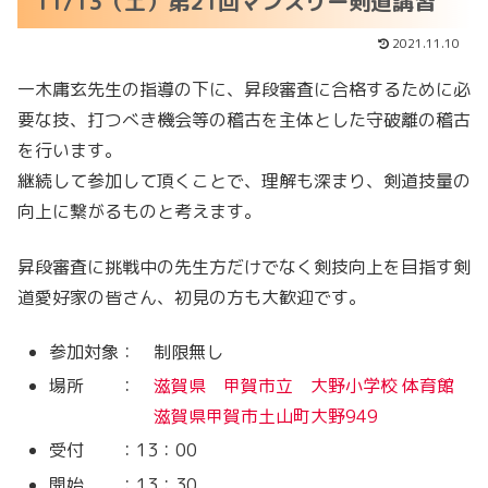
11/13（土）第21回マンスリー剣道講習
2021.11.10
一木庸玄先生の指導の下に、昇段審査に合格するために必
要な技、打つべき機会等の稽古を主体とした守破離の稽古
を行います。
継続して参加して頂くことで、理解も深まり、剣道技量の
向上に繋がるものと考えます。
昇段審査に挑戦中の先生方だけでなく剣技向上を目指す剣
道愛好家の皆さん、初見の方も大歓迎です。
参加対象： 制限無し
場所 ：
滋賀県 甲賀市立 大野小学校 体育館
滋賀県甲賀市土山町大野949
受付 ：13：00
開始 ：13：30