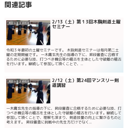
関連記事
2/13（土）第１3回木鷄剣道土曜
講習会等 詳細情報
セミナー
令和３年最初の土曜セミナーです。 木鷄剣道セミナーは毎月第二土
曜の定期開催です。 一木庸玄先生の指導の下に、昇段審査に合格す
るために必要な技、打つべき機会等の稽古を主体とした守破離の稽古
を行います。継続して参加して頂くことで、...
2/12（土）第24回マンスリー剣
講習会等 詳細情報
道講習
一木庸玄先生の指導の下に、昇段審査に合格するために必要な技、打
つべき機会等の稽古を主体とした守破離の稽古を行います。継続して
参加して頂くことで、理解も深まり、剣道技量の向上に繋がるものと
考えます。 昇段審査に挑戦中の先生方だけでなく...