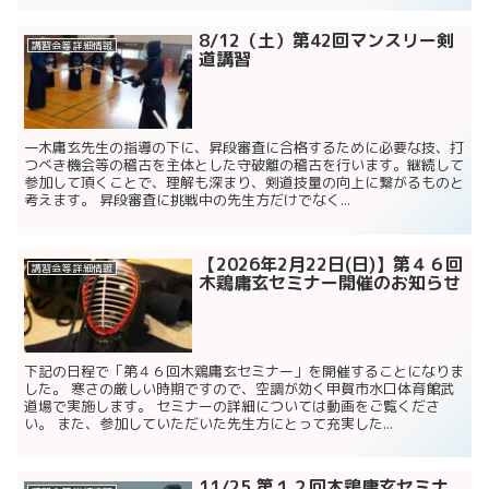
8/12（土）第42回マンスリー剣
講習会等 詳細情報
道講習
一木庸玄先生の指導の下に、昇段審査に合格するために必要な技、打
つべき機会等の稽古を主体とした守破離の稽古を行います。継続して
参加して頂くことで、理解も深まり、剣道技量の向上に繋がるものと
考えます。 昇段審査に挑戦中の先生方だけでなく...
【2026年2月22日(日)】第４６回
講習会等 詳細情報
木鶏庸玄セミナー開催のお知らせ
下記の日程で「第４６回木鶏庸玄セミナー」を開催することになりま
した。 寒さの厳しい時期ですので、空調が効く甲賀市水口体育館武
道場で実施します。 セミナーの詳細については動画をご覧くださ
い。 また、参加していただいた先生方にとって充実した...
11/25 第１２回木鶏庸玄セミナ