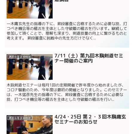
一木庸玄先生の指導の下に、昇段審査に合格するために必要な技、打
つべき機会等の稽古を主体とした守破離の稽古を行います。継続して
参加して頂くことで、理解も深まり、剣道技量の向上に繋がるものと
考えます。 昇段審査に挑戦中の先生方だけでなく...
7/11（土）第九回木鷄剣道セミ
講習会等 詳細情報
ナー開催のご案内
木鷄剣道セミナーは毎月1回の定期開催で昨年度から始めましたが、
コロナ騒動のため、今年度は最初の開催となりました。このセミナー
は、一木猛彦先生の指導の下に、昇段審査に合格するために必要な
技、打つべき機会等の稽古を主体とした守破離の稽古を行い...
4/24・25日 第２・３回木鷄庸玄
講習会等 詳細情報
セミナーのお知らせ