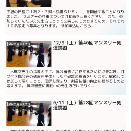
下記の日程で「第２・３回木鷄庸玄セミナー」を開催することになり
ました。 セミナーの詳細については動画をご覧ください。 また、参
加していただいた先生方にとって充実したものとするため、それぞれ
１０名限定の募集となります。 参加申込はこちら...
12/9（土）第46回マンスリー剣
講習会等 詳細情報
道講習
一木庸玄先生の指導の下に、昇段審査に合格するために必要な技、打
つべき機会等の稽古を主体とした守破離の稽古を行います。継続して
参加して頂くことで、理解も深まり、剣道技量の向上に繋がるものと
考えます。 昇段審査に挑戦中の先生方だけでなく...
6/11（土）第28回マンスリー剣
講習会等 詳細情報
道講習