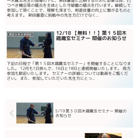
一木庸玄先生の指導の下に、昇段審査に合格するために必要な技、打
つべき機会等の稽古を主体とした守破離の稽古を行います。継続して
参加して頂くことで、理解も深まり、剣道技量の向上に繋がるものと
考えます。 昇段審査に挑戦中の先生方だけでなく...
12/18 【無料！！】第１５回木
講習会等 詳細情報
鶏庸玄セミナー 開催のお知らせ
下記の日程で「第１５回木鶏庸玄セミナー」を開催することになりま
した。 12月も1日挟んで、16日と18日と連続開催いたします。 両方
参加も歓迎いたします。 セミナーの詳細については動画をご覧くだ
さい。 また、参加していただいた先生方にとっ...
5/19 第３０回木鶏庸玄セミナー 開催の
お知らせ