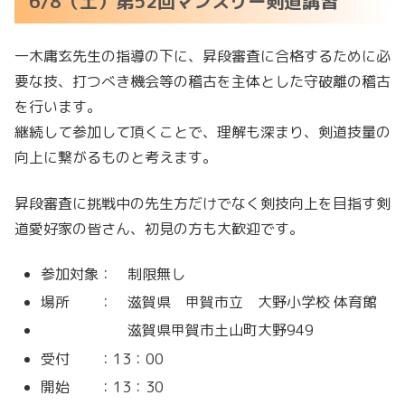
6/8（土）第52回マンスリー剣道講習
一木庸玄先生の指導の下に、昇段審査に合格するために必
要な技、打つべき機会等の稽古を主体とした守破離の稽古
を行います。
継続して参加して頂くことで、理解も深まり、剣道技量の
向上に繋がるものと考えます。
昇段審査に挑戦中の先生方だけでなく剣技向上を目指す剣
道愛好家の皆さん、初見の方も大歓迎です。
参加対象： 制限無し
場所 ： 滋賀県 甲賀市立 大野小学校 体育館
滋賀県甲賀市土山町大野949
受付 ：13：00
開始 ：13：30