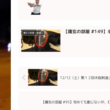
【庸玄の部屋 #149
庸玄の部屋（動画）
12/12（土）第１２回木鷄剣
【庸玄の部屋 #95】攻めても動じないが