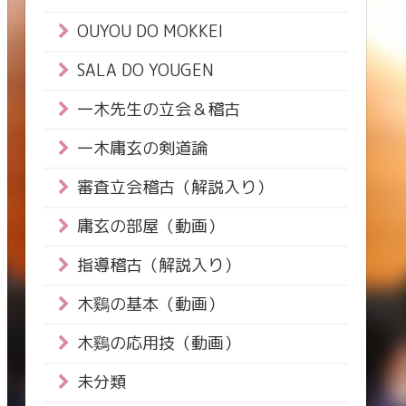
OUYOU DO MOKKEI
SALA DO YOUGEN
一木先生の立会＆稽古
一木庸玄の剣道論
審査立会稽古（解説入り）
庸玄の部屋（動画）
指導稽古（解説入り）
木鷄の基本（動画）
木鷄の応用技（動画）
未分類