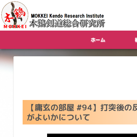
ホーム
【庸玄の部屋 #94】打突後
がよいかについて