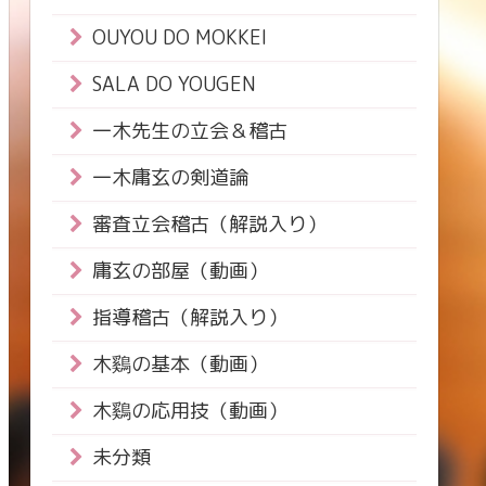
OUYOU DO MOKKEI
SALA DO YOUGEN
一木先生の立会＆稽古
一木庸玄の剣道論
審査立会稽古（解説入り）
庸玄の部屋（動画）
指導稽古（解説入り）
木鷄の基本（動画）
木鷄の応用技（動画）
未分類