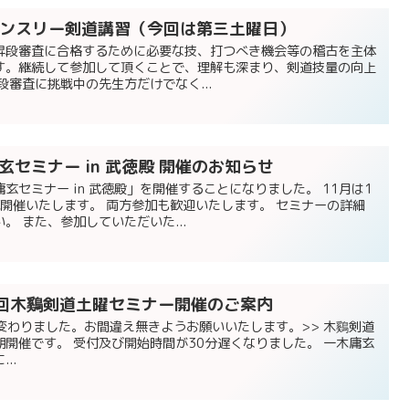
回マンスリー剣道講習（今回は第三土曜日）
昇段審査に合格するために必要な技、打つべき機会等の稽古を主体
す。継続して参加して頂くことで、理解も深まり、剣道技量の向上
段審査に挑戦中の先生方だけでなく...
庸玄セミナー in 武徳殿 開催のお知らせ
玄セミナー in 武徳殿」を開催することになりました。 11月は1
続開催いたします。 両方参加も歓迎いたします。 セミナーの詳細
。 また、参加していただいた...
１回木鷄剣道土曜セミナー開催のご案内
が変わりました。お間違え無きようお願いいたします。>> 木鷄剣道
開催です。 受付及び開始時間が30分遅くなりました。 一木庸玄
..