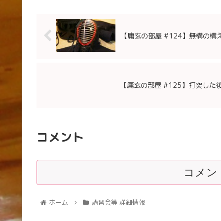
【庸玄の部屋 #124】無構の構
【庸玄の部屋 #125​】打突し
コメント
コメン
ホーム
講習会等 詳細情報