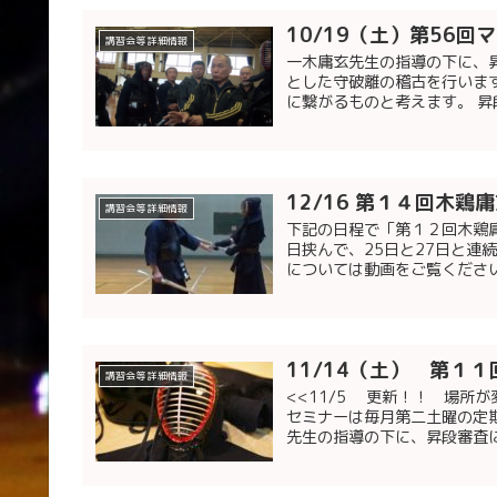
10/19（土）第56
講習会等 詳細情報
一木庸玄先生の指導の下に、
とした守破離の稽古を行いま
に繋がるものと考えます。 昇
12/16 第１４回木鶏
講習会等 詳細情報
下記の日程で「第１２回木鶏庸
日挟んで、25日と27日と連
については動画をご覧ください
11/14（土） 第１
講習会等 詳細情報
<<11/5 更新！！ 場所
セミナーは毎月第二土曜の定期
先生の指導の下に、昇段審査に.