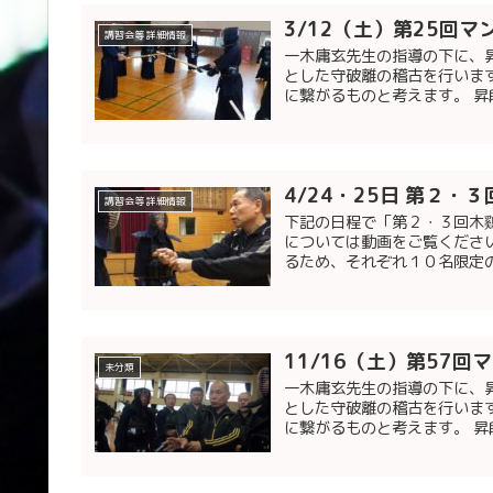
3/12（土）第25回
講習会等 詳細情報
一木庸玄先生の指導の下に、
とした守破離の稽古を行いま
に繋がるものと考えます。 昇
4/24・25日 第２
講習会等 詳細情報
下記の日程で「第２・３回木
については動画をご覧くださ
るため、それぞれ１０名限定の
11/16（土）第57
未分類
一木庸玄先生の指導の下に、
とした守破離の稽古を行いま
に繋がるものと考えます。 昇段