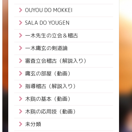
OUYOU DO MOKKEI
SALA DO YOUGEN
一木先生の立会＆稽古
一木庸玄の剣道論
審査立会稽古（解説入り）
庸玄の部屋（動画）
指導稽古（解説入り）
木鷄の基本（動画）
木鷄の応用技（動画）
未分類