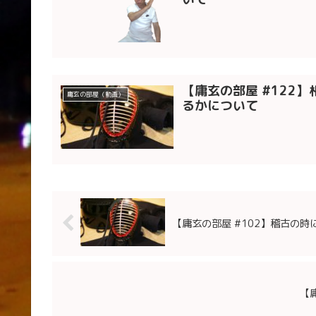
【庸玄の部屋 #122
庸玄の部屋（動画）
るかについて
【庸玄の部屋 #102】稽古の
【